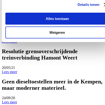
28/06/21
Details tonen
CD&V-Kamerlid Servais Verherstraeten heeft vier
wetsvoorstellen klaar om kiezers van 75 jaar en ouder toe te
laten om per brief te stemmen. Dit wil hij mogelijk maken voor
Alles toestaan
de federale, de regionale en de Europese verkiezingen. De
christendemocraten willen zo de participatie van ouderen in
verkiezingen verhogen. 75-plussers behouden in het voorstel
Weigeren
ook het recht om per volmacht of in persoon te stemmen.
Lees meer
Resolutie grensoverschrijdende
treinverbinding Hamont Weert
20/05/21
Lees meer
Geen dieseltoestellen meer in de Kempen,
maar moderner materieel.
24/09/20
Lees meer