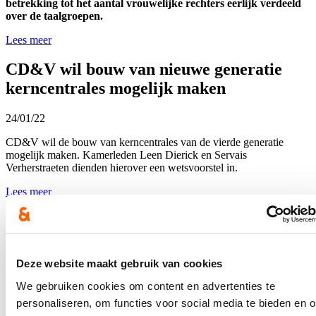
betrekking tot het aantal vrouwelijke rechters eerlijk verdeeld
over de taalgroepen.
Lees meer
CD&V wil bouw van nieuwe generatie
kerncentrales mogelijk maken
24/01/22
CD&V wil de bouw van kerncentrales van de vierde generatie
mogelijk maken. Kamerleden Leen Dierick en Servais
Verherstraeten dienden hierover een wetsvoorstel in.
Lees meer
Minnelijke schikkingen binnenkort niet
meer fiscaal aftrekbaar
Deze website maakt gebruik van cookies
20/12/21
We gebruiken cookies om content en advertenties te
De Kamercommissie Financiën heeft het wetsontwerp diverse
personaliseren, om functies voor social media te bieden en 
fiscale bepalingen goedgekeurd. Dit ontwerp bevat een aftrekverbod