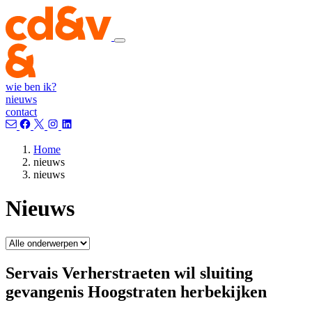
wie ben ik?
nieuws
contact
Home
nieuws
nieuws
Nieuws
Servais Verherstraeten wil sluiting
gevangenis Hoogstraten herbekijken