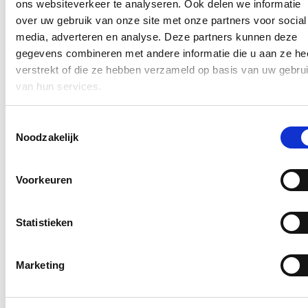
ons websiteverkeer te analyseren. Ook delen we informatie
voor minnelijke schikkingen, gebaseerd op een voorstel van CD&V-
Kamerleden Servais Verherstraeten en Steven Matheï.
over uw gebruik van onze site met onze partners voor social
media, adverteren en analyse. Deze partners kunnen deze
Lees meer
gegevens combineren met andere informatie die u aan ze he
Sinds 2016 al 70 onderzoeken naar
verstrekt of die ze hebben verzameld op basis van uw gebru
misbruik of fraude bij federale
van hun services.
Ombudsman
Toestemmingsselectie
28/10/21
Noodzakelijk
De voorbije vijf jaar werden gemiddeld 14 klachten per jaar
ingediend bij de federale Ombudsman. Dat blijkt uit cijfers
Voorkeuren
opgevraagd door CD&V-Kamerlid en fractieleider Servais
Verherstraeten aan minister van Ambtenarenzaken Petra De
Sutter (Groen).
Statistieken
Lees meer
CD&V wil briefstem mogelijk maken
Marketing
voor 75-plussers