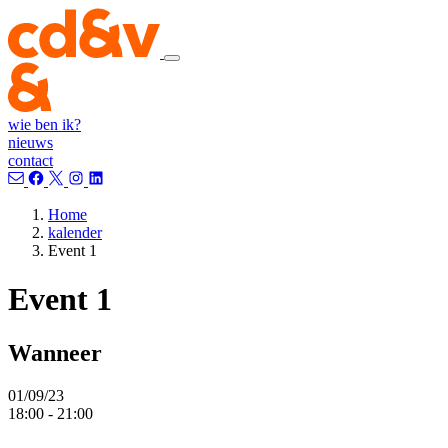
wie ben ik?
nieuws
contact
Home
kalender
Event 1
Event 1
Wanneer
01/09/23
18:00
-
21:00