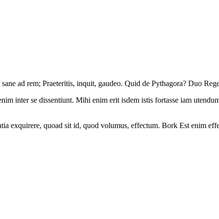
l sane ad rem; Praeteritis, inquit, gaudeo. Quid de Pythagora? Duo Reges
im inter se dissentiunt. Mihi enim erit isdem istis fortasse iam utend
ntia exquirere, quoad sit id, quod volumus, effectum. Bork Est enim ef