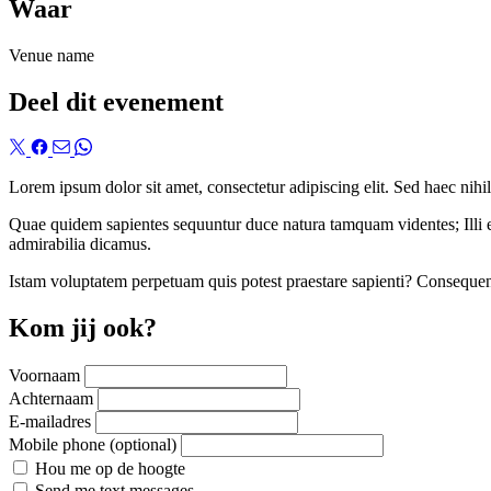
Waar
Venue name
Deel dit evenement
Lorem ipsum dolor sit amet, consectetur adipiscing elit. Sed haec nihi
Quae quidem sapientes sequuntur duce natura tamquam videntes; Illi en
admirabilia dicamus.
Istam voluptatem perpetuam quis potest praestare sapienti? Conseque
Kom jij ook?
Voornaam
Achternaam
E-mailadres
Mobile phone (optional)
Hou me op de hoogte
Send me text messages